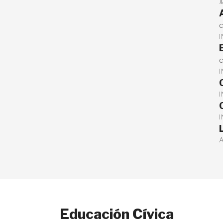
M
c
c
Educación Cívica