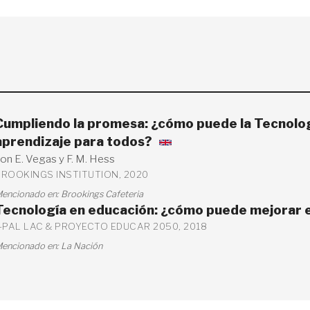
Cumpliendo la promesa: ¿cómo puede la Tecnolog
aprendizaje para todos?
on E. Vegas y F. M. Hess
BROOKINGS INSTITUTION, 2020
encionado en:
Brookings Cafeteria
Tecnología en educación: ¿cómo puede mejorar e
J-PAL LAC & PROYECTO EDUCAR 2050, 2018
encionado en:
La Nación