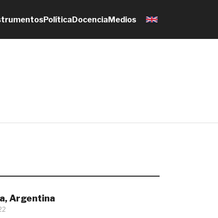
strumentos
Política
Docencia
Medios
a, Argentina
22