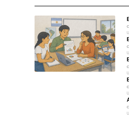
c
U
c
U
c
U
c
U
c
U